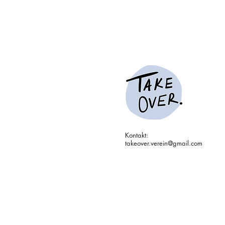
Ich bin ein Textabschnitt. Klicke
Ich bin ein Textabschnitt. Klic
Kontakt:
takeover.verein@gmail.com