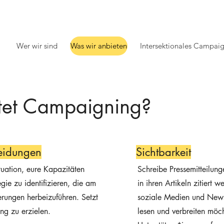
Wer wir sind
Was wir anbieten
Intersektionales Campai
et Campaigning?
heidungen
Sichtbarkeit
ituation, eure Kapazitäten
Schreibe Pressemitteilung
gie zu identifizieren, die am
in ihren Artikeln zitiert w
erungen herbeizuführen. Setzt
soziale Medien und News
ng zu erzielen.
lesen und verbreiten möc