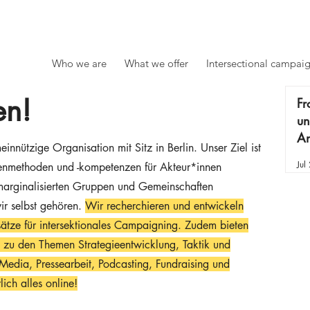
Who we are
What we offer
Intersectional campai
en!
Fr
un
An
einnützige Organisation mit Sitz in Berlin. Unser Ziel ist
Jul
enmethoden und -kompetenzen für Akteur*innen
marginalisierten Gruppen und Gemeinschaften
r selbst gehören.
Wir recherchieren und entwickeln
ätze für intersektionales Campaigning. Zudem bieten
zu den Themen Strategieentwicklung, Taktik und
dia, Pressearbeit, Podcasting, Fundraising und
ich alles online!