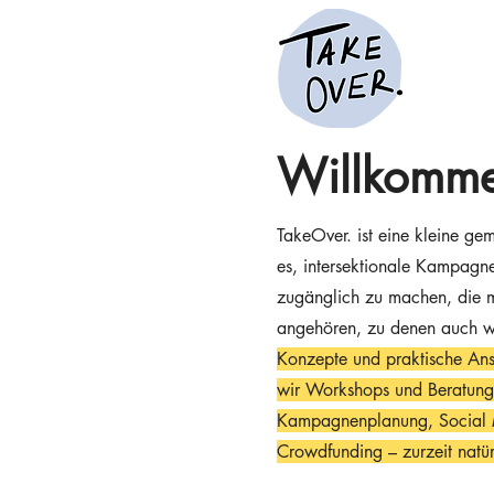
Willkomm
TakeOver. ist eine kleine gem
es, intersektionale Kampagn
zugänglich zu machen, die 
angehören, zu denen auch wi
Konzepte und praktische Ans
wir Workshops und Beratung 
Kampagnenplanung, Social Me
Crowdfunding – zurzeit natürl